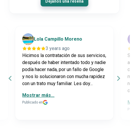
Dejanos una reseña
Lola Campillo Moreno
3 years ago
Hicimos la contratación de sus servicios,
S
después de haber intentado todo y nadie
a
podía hacer nada, por un fallo de Google
c
y nos lo solucionaron con mucha rapidez
m
con un trato muy familiar. Les doy...
n
c
Mostrar más...
M
Publicado en
P
P