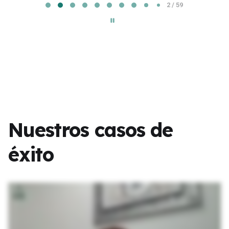
2 / 59
a
g
e
2
o
f
5
9
Nuestros casos de
éxito