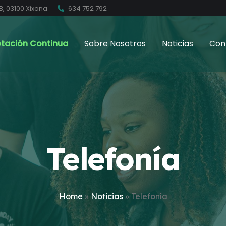
B, 03100 Xixona
634 752 792
tación Continua
Sobre Nosotros
Noticias
Con
Telefonía
Home
»
Noticias
»
Telefonía