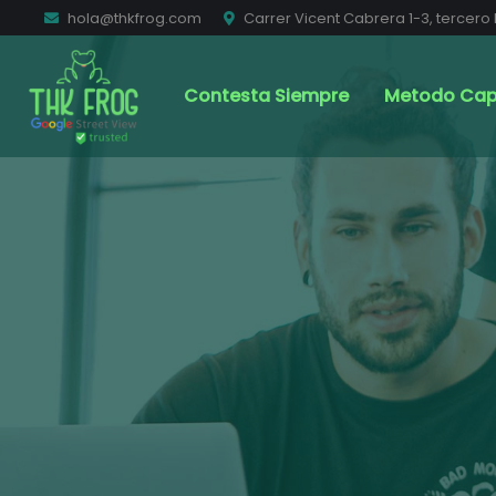
hola@thkfrog.com
Carrer Vicent Cabrera 1-3, tercero 
Contesta Siempre
Metodo Cap