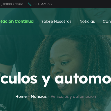
B, 03100 Xixona
634 752 792
tación Continua
Sobre Nosotros
Noticias
Con
ículos y automo
Home
»
Noticias
»
Vehículos y automoción