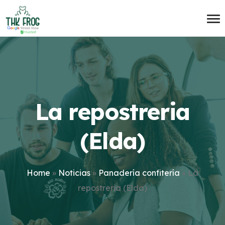
La repostreria
(Elda)
Home
»
Noticias
»
Panadería confitería
»
La
repostreria (Elda)